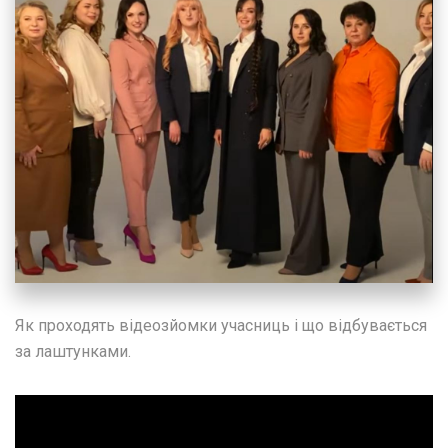
Як проходять відеозйомки учасниць і що відбувається
за лаштунками.