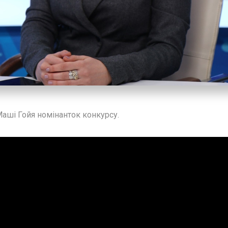
Маші Гойя номінанток конкурсу.