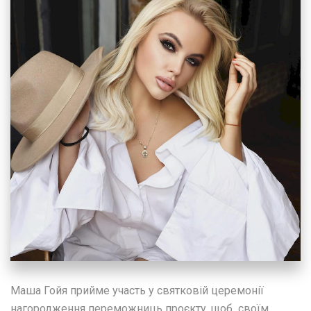
Маша Гойя прийме участь у святковій церемонії
нагородження переможниць проєкту, щоб своїм