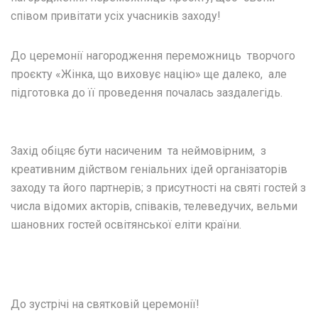
співом привітати усіх учасників заходу!
До церемонії нагородження переможниць творчого
проєкту «Жінка, що виховує націю» ще далеко, але
підготовка до її проведення почалась заздалегідь.
Захід обіцяє бути насиченим та неймовірним, з
креативним дійством геніальних ідей організаторів
заходу та його партнерів; з присутності на святі гостей з
числа відомих акторів, співаків, телеведучих, вельми
шановних гостей освітянської еліти країни.
До зустрічі на святковій церемонії!