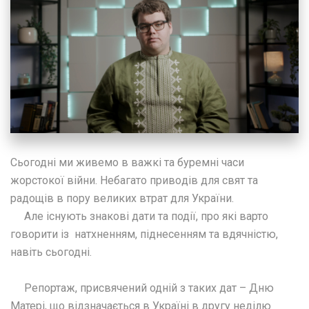
Cьогодні ми живемо в важкі та буремні часи
жорстокої війни. Небагато привoдів для свят та
радощів в пору великих втрат для України.
Але існують знакові дати та події, про які варто
говорити із натхненням, піднесенням та вдячністю,
навіть сьогодні.
Репортаж, присвячений одній з таких дат – Дню
Матері, що відзначається в Україні в другу неділю