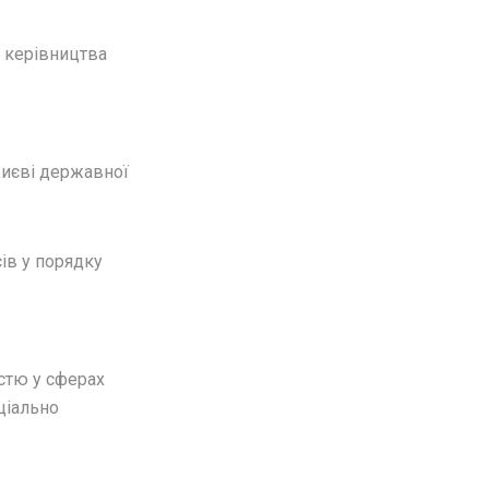
с керівництва
Києві державної
сів у порядку
стю у сферах
ціально