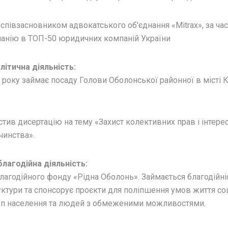
 співзасновником адвокатського об'єднання «Mitrax», за ча
анію в ТОП-50 юридичних компаній України
літична діяльність:
0 року займає посаду Голови Оболонської районної в місті 
стив дисертацію на тему «Захист колективних прав і інтере
чинства».
лагодійна діяльність:
лагодійного фонду «Рідна Оболонь». Займається благодійні
руктури та спонсорує проєкти для поліпшення умов життя со
уп населення та людей з обмеженими можливостями.