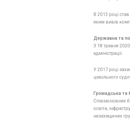
В 2013 році став
яким вивів комп
Державна та по
З 18 травня 202
адміністрації.
У 2017 році захи
цивільного судо
Громадська та б
Співзасновник б
освіти, інфраст
незахищених гр