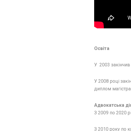
Освіта
У 2003 закінчив 
У 2008 році зак
диплом магістра
Адвокатська ді
З 2009 по 2020 
З 2010 року по 